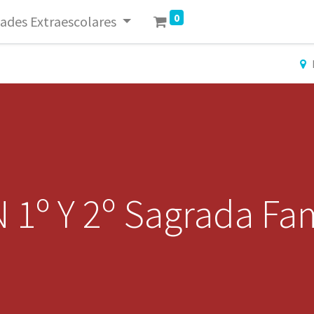
0
dades Extraescolares
1º Y 2º Sagrada Fam